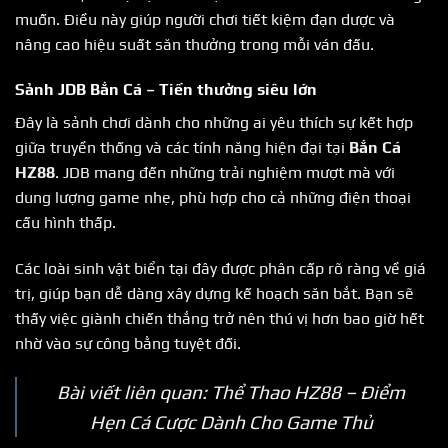
muốn. Điều này giúp người chơi tiết kiệm đạn dược và
nâng cao hiệu suất săn thưởng trong mỗi ván đấu.
Sảnh JDB Bắn Cá – Tiền thưởng siêu lớn
Đây là sảnh chơi dành cho những ai yêu thích sự kết hợp
giữa truyền thống và các tính năng hiện đại tại
Bắn Cá
HZ88
. JDB mang đến những trải nghiệm mượt mà với
dung lượng game nhẹ, phù hợp cho cả những điện thoại
cấu hình thấp.
Các loài sinh vật biển tại đây được phân cấp rõ ràng về giá
trị, giúp bạn dễ dàng xây dựng kế hoạch săn bắt. Bạn sẽ
thấy việc giành chiến thắng trở nên thú vị hơn bao giờ hết
nhờ vào sự công bằng tuyệt đối.
Bài viết liên quan:
Thể Thao HZ88 – Điểm
Hẹn Cá Cược Dành Cho Game Thủ