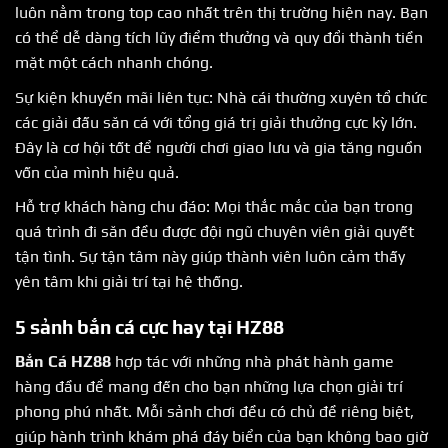
luôn nằm trong top cao nhất trên thị trường hiện nay. Bạn
có thể dễ dàng tích lũy điểm thưởng và quy đổi thành tiền
mặt một cách nhanh chóng.
Sự kiện khuyến mãi liên tục: Nhà cái thường xuyên tổ chức
các giải đấu săn cá với tổng giá trị giải thưởng cực kỳ lớn.
Đây là cơ hội tốt để người chơi giao lưu và gia tăng nguồn
vốn của mình hiệu quả.
Hỗ trợ khách hàng chu đáo: Mọi thắc mắc của bạn trong
quá trình đi săn đều được đội ngũ chuyên viên giải quyết
tận tình. Sự tận tâm này giúp thành viên luôn cảm thấy
yên tâm khi giải trí tại hệ thống.
5 sảnh bắn cá cực hay tại HZ88
Bắn Cá HZ88
hợp tác với những nhà phát hành game
hàng đầu để mang đến cho bạn những lựa chọn giải trí
phong phú nhất. Mỗi sảnh chơi đều có chủ đề riêng biệt,
giúp hành trình khám phá đáy biển của bạn không bao giờ