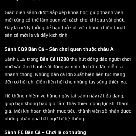
Giao diện sảnh được sắp xếp khoa học, giúp thành viên
mới cũng có thể làm quen với cách chơi chỉ sau vài phút.
Đây là nơi lý tưởng để bạn thử sức với những chiến thuật
săn cá mới lạ và đầy kịch tính.
Sảnh CQ9 Bắn Cá – Sân chơi quen thuộc châu Á
Sảnh CQ9 trong
Bắn Cá HZ88
thu hút đông đảo người chơi
nhờ vào âm thanh sôi động và nhịp độ trận đấu diễn ra
nhanh chóng. Những đàn cá lớn xuất hiện liên tục mang
đến cơ hội ghi điểm liên hồi cho những tay súng thiện xạ.
Hệ thống nhiệm vụ hàng ngày tại sảnh này rất đa dạng,
giúp bạn không bao giờ cảm thấy thiếu động lực khi tham
gia. Mỗi khi hoàn thành mục tiêu, thành viên sẽ nhận được
những phần quà bất ngờ từ hệ thống.
Sảnh FC Bắn Cá – Chơi là có thưởng