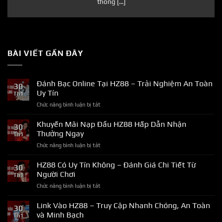
thống [...]
BÀI VIẾT GẦN ĐÂY
Đánh Bạc Online Tại HZ88 – Trải Nghiệm An Toàn
30
Uy Tín
Th1
Chức năng bình luận bị tắt
ở
Đánh
Bạc
Khuyến Mãi Nạp Đầu HZ88 Hấp Dẫn Nhận
30
Online
Thưởng Ngay
Th1
Tại
Chức năng bình luận bị tắt
ở
HZ88
Khuyến
–
Mãi
HZ88 Có Uy Tín Không – Đánh Giá Chi Tiết Từ
Trải
30
Nạp
Nghiệm
Người Chơi
Th1
Đầu
An
Chức năng bình luận bị tắt
ở
HZ88
Toàn
HZ88
Hấp
Uy
Có
Link Vào HZ88 – Truy Cập Nhanh Chóng, An Toàn
Dẫn
Tín
30
Uy
Nhận
và Minh Bạch
Th1
Tín
Thưởng