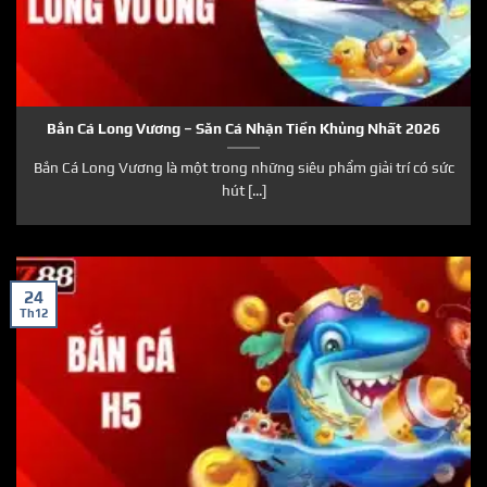
Bắn Cá Long Vương – Săn Cá Nhận Tiền Khủng Nhất 2026
Bắn Cá Long Vương là một trong những siêu phẩm giải trí có sức
hút [...]
24
Th12