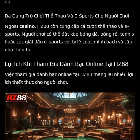
độ.
Đa Dạng Trò Chơi Thể Thao Và E-Sports Cho Người Chơi
Ngoài
casino
, HZ88 còn cung cấp cá cược thể thao và e-
sports. Người chơi có thể đặt kèo bóng đá, bóng rổ, tennis
hoặc các giải đấu e-sports với tỷ lệ cược minh bạch và cập
nhật liên tục.
Lợi Ích Khi Tham Gia Đánh Bạc Online Tại HZ88
Việc tham gia đánh bạc online tại HZ88 mang lại nhiều lợi
ích thiết thực cho người chơi.