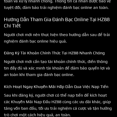
toàn và xử lý nhanh chóng. Thông tin cá nhân được bảo vệ
tuyệt đối, đảm bảo trải nghiệm đánh bạc online an toàn.
Hướng Dẫn Tham Gia Đánh Bạc Online Tại HZ88
Chi Tiết
Người chơi mới nên thực hiện theo hướng dẫn sau để trải
nghiệm đánh bạc online hiệu quả.
Đăng Ký Tài Khoản Chính Thức Tại HZ88 Nhanh Chóng
Người chơi mới cần tạo tài khoản chính thức, điền thông
tin đầy đủ và xác minh tài khoản để đảm bảo quyền lợi và
an toàn khi tham gia đánh bạc online.
Kích Hoạt Ngay Khuyến Mãi Hấp Dẫn Qua Việc Nạp Tiền
Sau khi đăng ký, người chơi có thể nạp tiền để kích hoạt
các Khuyến Mãi Nạp Đầu HZ88 cùng các ưu đãi khác, giúp
tăng vốn ban đầu, tối ưu trải nghiệm cá cược và tận hưởng
trò chơi một cách hiệu quả, an toàn.