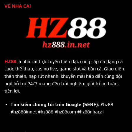
Nhất
Xác
VỀ NHÀ CÁI
|
Tại
Cập
HZ88
Nhật
Kèo
Chuẩn
Tại
HZ88
HZ88
là nhà cái trực tuyến hiện đại, cung cấp đa dạng cá
cược thể thao, casino live, game slot và bắn cá. Giao diện
thân thiện, nạp rút nhanh, khuyến mãi hấp dẫn cùng đội
ngũ hỗ trợ 24/7 mang đến trải nghiệm giải trí an toàn,
tiện lợi.
Tìm kiếm chúng tôi trên Google (SERF):
#hz88
#hz888innet #hz888 #hz88com #hz88nhacai