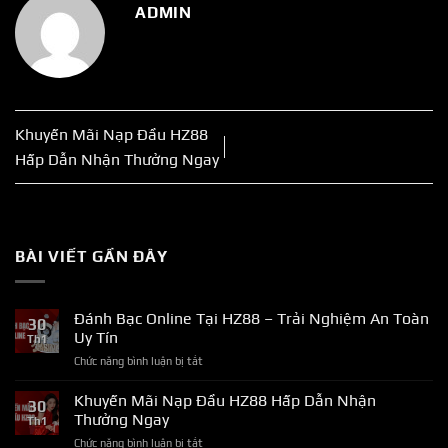
ADMIN
Khuyến Mãi Nạp Đầu HZ88
Hấp Dẫn Nhận Thưởng Ngay
BÀI VIẾT GẦN ĐÂY
Đánh Bạc Online Tại HZ88 – Trải Nghiệm An Toàn
30
Uy Tín
Th1
Chức năng bình luận bị tắt
ở
Đánh
Bạc
Khuyến Mãi Nạp Đầu HZ88 Hấp Dẫn Nhận
30
Online
Thưởng Ngay
Th1
Tại
Chức năng bình luận bị tắt
ở
HZ88