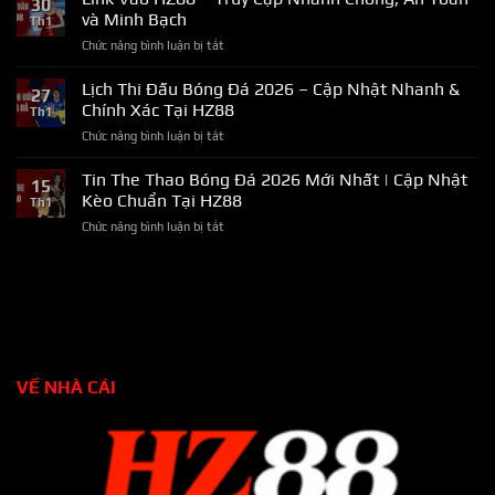
30
Uy
Nhận
và Minh Bạch
Th1
Tín
Thưởng
Chức năng bình luận bị tắt
ở
Không
Ngay
Link
–
Vào
Lịch Thi Đấu Bóng Đá 2026 – Cập Nhật Nhanh &
Đánh
27
HZ88
Giá
Chính Xác Tại HZ88
Th1
–
Chi
Chức năng bình luận bị tắt
ở
Truy
Tiết
Lịch
Cập
Từ
Thi
Tin The Thao Bóng Đá 2026 Mới Nhất | Cập Nhật
Nhanh
Người
15
Đấu
Chóng,
Kèo Chuẩn Tại HZ88
Chơi
Th1
Bóng
An
Chức năng bình luận bị tắt
ở
Đá
Toàn
Tin
2026
và
The
–
Minh
Thao
Cập
Bạch
Bóng
Nhật
Đá
Nhanh
2026
&
Mới
Chính
Nhất
Xác
VỀ NHÀ CÁI
|
Tại
Cập
HZ88
Nhật
Kèo
Chuẩn
Tại