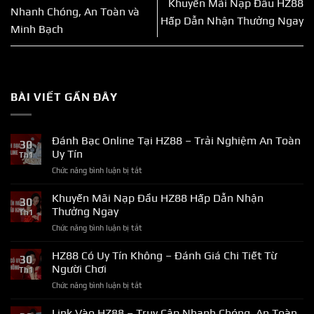
Khuyến Mãi Nạp Đầu HZ88
Nhanh Chóng, An Toàn và
Hấp Dẫn Nhận Thưởng Ngay
Minh Bạch
BÀI VIẾT GẦN ĐÂY
Đánh Bạc Online Tại HZ88 – Trải Nghiệm An Toàn
30
Uy Tín
Th1
Chức năng bình luận bị tắt
ở
Đánh
Bạc
Khuyến Mãi Nạp Đầu HZ88 Hấp Dẫn Nhận
30
Online
Thưởng Ngay
Th1
Tại
Chức năng bình luận bị tắt
ở
HZ88
Khuyến
–
Mãi
HZ88 Có Uy Tín Không – Đánh Giá Chi Tiết Từ
Trải
30
Nạp
Nghiệm
Người Chơi
Th1
Đầu
An
Chức năng bình luận bị tắt
ở
HZ88
Toàn
HZ88
Hấp
Uy
Có
Link Vào HZ88 – Truy Cập Nhanh Chóng, An Toàn
Dẫn
Tín