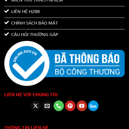
LIÊN HỆ HZ88
CHÍNH SÁCH BẢO MẬT
CÂU HỎI THƯỜNG GẶP
LIÊN HỆ VỚI CHÚNG TÔI
THÔNG TIN LIÊN HỆ