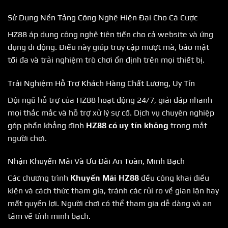
Sử Dụng Nền Tảng Công Nghệ Hiện Đại Cho Cá Cược
HZ88 áp dụng công nghệ tiên tiến cho cả website và ứng
dụng di động. Điều này giúp truy cập mượt mà, bảo mật
tối đa và trải nghiệm trò chơi ổn định trên mọi thiết bị.
Trải Nghiệm Hỗ Trợ Khách Hàng Chất Lượng, Uy Tín
Đội ngũ hỗ trợ của HZ88 hoạt động 24/7, giải đáp nhanh
mọi thắc mắc và hỗ trợ xử lý sự cố. Dịch vụ chuyên nghiệp
góp phần khẳng định
HZ88 có uy tín không
trong mắt
người chơi.
Nhận Khuyến Mãi Và Ưu Đãi An Toàn, Minh Bạch
Các chương trình
Khuyến Mãi HZ88
đều công khai điều
kiện và cách thức tham gia, tránh các rủi ro về gian lận hay
mất quyền lợi. Người chơi có thể tham gia dễ dàng và an
tâm về tính minh bạch.