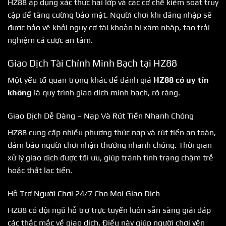
HZ88 áp dụng xác thực hai lớp và các cơ chế kiểm soát truy
cập để tăng cường bảo mật. Người chơi khi đăng nhập sẽ
được bảo vệ khỏi nguy cơ tài khoản bị xâm nhập, tạo trải
nghiệm cá cược an tâm.
Giao Dịch Tài Chính Minh Bạch tại HZ88
Một yếu tố quan trọng khác để đánh giá
HZ88 có uy tín
không
là quy trình giao dịch minh bạch, rõ ràng.
Giao Dịch Dễ Dàng – Nạp Và Rút Tiền Nhanh Chóng
HZ88 cung cấp nhiều phương thức nạp và rút tiền an toàn,
đảm bảo người chơi nhận thưởng nhanh chóng. Thời gian
xử lý giao dịch được tối ưu, giúp tránh tình trạng chậm trễ
hoặc thất lạc tiền.
Hỗ Trợ Người Chơi 24/7 Cho Mọi Giao Dịch
HZ88 có đội ngũ hỗ trợ trực tuyến luôn sẵn sàng giải đáp
các thắc mắc về giao dịch. Điều này giúp người chơi yên