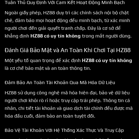
Tuân Thủ Quy Định Với Cam Kết Hoạt Động Minh Bạch
Ngoài giấy phép, HZ88 duy trì các chính sách nội bộ chặt
chẽ, đảm bảo mọi hoạt động đều minh bạch, từ xác minh
người chơi đến giải quyết tranh chấp. Đây là cơ sở để
khẳng định
HZ88 có uy tín không
trong mắt người dùng.
Đánh Giá Bảo Mật và An Toàn Khi Chơi Tại HZ88
Một yếu tố quan trọng để xác định
HZ88 có uy tín không
là cơ chế bảo mật và an toàn thông tin.
Đảm Bảo An Toàn Tài Khoản Qua Mã Hóa Dữ Liệu
HZ88 sử dụng công nghệ mã hóa hiện đại, bảo vệ dữ liệu
người chơi khỏi rò rỉ hoặc truy cập trái phép. Thông tin cá
nhân, chi tiết tài khoản và giao dịch tài chính đều được mã
hóa đầu cuối, đảm bảo an toàn tuyệt đối.
Bảo Vệ Tài Khoản Với Hệ Thống Xác Thực Và Truy Cập