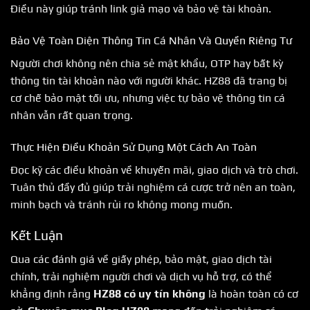
Điều này giúp tránh link giả mạo và bảo vệ tài khoản.
Bảo Vệ Toàn Diện Thông Tin Cá Nhân Và Quyền Riêng Tư
Người chơi không nên chia sẻ mật khẩu, OTP hay bất kỳ
thông tin tài khoản nào với người khác. HZ88 đã trang bị
cơ chế bảo mật tối ưu, nhưng việc tự bảo vệ thông tin cá
nhân vẫn rất quan trọng.
Thực Hiện Điều Khoản Sử Dụng Một Cách An Toàn
Đọc kỹ các điều khoản về khuyến mãi, giao dịch và trò chơi.
Tuân thủ đầy đủ giúp trải nghiệm cá cược trở nên an toàn,
minh bạch và tránh rủi ro không mong muốn.
Kết Luận
Qua các đánh giá về giấy phép, bảo mật, giao dịch tài
chính, trải nghiệm người chơi và dịch vụ hỗ trợ, có thể
khẳng định rằng
HZ88 có uy tín không
là hoàn toàn có cơ