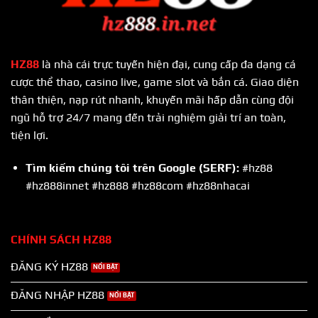
HZ88
HZ88
là nhà cái trực tuyến hiện đại, cung cấp đa dạng cá
cược thể thao, casino live, game slot và bắn cá. Giao diện
thân thiện, nạp rút nhanh, khuyến mãi hấp dẫn cùng đội
ngũ hỗ trợ 24/7 mang đến trải nghiệm giải trí an toàn,
tiện lợi.
Tìm kiếm chúng tôi trên Google (SERF):
#hz88
#hz888innet #hz888 #hz88com #hz88nhacai
CHÍNH SÁCH HZ88
ĐĂNG KÝ HZ88
ĐĂNG NHẬP HZ88