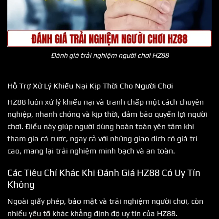
Đánh giá trải nghiệm người chơi HZ88
Hỗ Trợ Xử Lý Khiếu Nại Kịp Thời Cho Người Chơi
HZ88 luôn xử lý khiếu nại và tranh chấp một cách chuyên
nghiệp, nhanh chóng và kịp thời, đảm bảo quyền lợi người
chơi. Điều này giúp người dùng hoàn toàn yên tâm khi
tham gia cá cược, ngay cả với những giao dịch có giá trị
cao, mang lại trải nghiệm minh bạch và an toàn.
Các Tiêu Chí Khác Khi Đánh Giá HZ88 Có Uy Tín
Không
Ngoài giấy phép, bảo mật và trải nghiệm người chơi, còn
nhiều yếu tố khác khẳng định độ uy tín của HZ88.