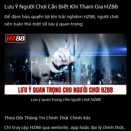
Lưu Ý Người Chơi Cần Biết Khi Tham Gia HZ88
Để đảm bảo quyền lợi khi trải nghiệm HZ88, người chơi
nên tuân thủ một số lưu ý quan trọng:
Lưu ý quan trọng cho người chơi HZ88
Theo Dõi Thông Tin Chính Thức Chính Xác
Chỉ truy cập HZ88 qua website, app hoặc đại lý chính thức.