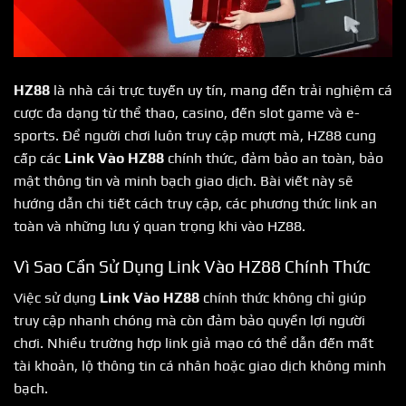
HZ88
là nhà cái trực tuyến uy tín, mang đến trải nghiệm cá
cược đa dạng từ thể thao, casino, đến slot game và e-
sports. Để người chơi luôn truy cập mượt mà, HZ88 cung
cấp các
Link Vào HZ88
chính thức, đảm bảo an toàn, bảo
mật thông tin và minh bạch giao dịch. Bài viết này sẽ
hướng dẫn chi tiết cách truy cập, các phương thức link an
toàn và những lưu ý quan trọng khi vào HZ88.
Vì Sao Cần Sử Dụng Link Vào HZ88 Chính Thức
Việc sử dụng
Link Vào HZ88
chính thức không chỉ giúp
truy cập nhanh chóng mà còn đảm bảo quyền lợi người
chơi. Nhiều trường hợp link giả mạo có thể dẫn đến mất
tài khoản, lộ thông tin cá nhân hoặc giao dịch không minh
bạch.