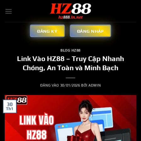
Bỏ
qua
nội
dung
ĐĂNG KÝ
ĐĂNG NHẬP
BLOG HZ88
Link Vào HZ88 – Truy Cập Nhanh
Chóng, An Toàn và Minh Bạch
ĐĂNG VÀO
30/01/2026
BỞI
ADMIN
30
Th1