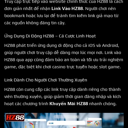
Truy cập trực tiếp vào website chính thức của HZ88 là cách
đơn giản nhất để nhận
Link Vào HZ88
. Người chơi nên
bookmark hoặc lưu lại để tránh tìm kiếm link giả mạo từ
các nguồn không đáng tin cậy.
Ứng Dụng Di Động HZ88 – Cá Cược Linh Hoạt
HZ88 phát triển ứng dụng di động cho cả iOS và Android,
giúp người chơi truy cập dễ dàng mọi lúc mọi nơi. Link vào
HZ88 qua app cũng đảm bảo an toàn và tối ưu trải nghiệm
game, đặc biệt khi chơi casino trực tuyến hoặc slot game.
Link Dành Cho Người Chơi Thường Xuyên
HZ88 còn cung cấp các link truy cập dành riêng cho thành
viên thường xuyên, giúp giảm thời gian đăng nhập và kích
hoạt các chương trình
Khuyến Mãi HZ88
nhanh chóng.