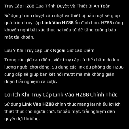
Truy Cập HZ88 Qua Trình Duyệt Và Thiết Bị An Toàn
Sử dụng trình duyệt cập nhật và thiết bị bảo mật sẽ giúp
quá trình truy cập
Link Vào HZ88
ổn định hơn. HZ88 cũng
khuyến nghị bật xác thực hai yếu tố để tăng cường bảo
mật tài khoản.
Lưu Ý Khi Truy Cập Link Ngoài Giờ Cao Điểm
Trong các giờ cao điểm, việc truy cập có thể chậm do lưu
lượng người chơi đông. Sử dụng các link dự phòng do HZ88
cung cấp sẽ giúp bạn kết nối mượt mà mà không gián
đoạn trải nghiệm cá cược.
Lợi Ích Khi Truy Cập Link Vào HZ88 Chính Thức
Sử dụng
Link Vào HZ88
chính thức mang lại nhiều lợi ích
thiết thực cho người chơi, từ bảo mật, trải nghiệm đến
quyền lợi thưởng.