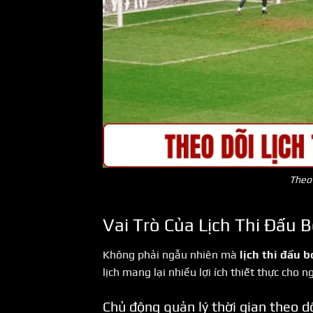
Theo 
Vai Trò Của Lịch Thi Đấu 
Không phải ngẫu nhiên mà
lịch thi đấu 
lịch mang lại nhiều lợi ích thiết thực cho 
Chủ động quản lý thời gian theo d