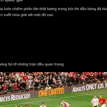
gia luôn chiếm phần lớn thời lượng trong lịch thi đấu bóng đá h
ên suốt mùa giải với mật độ cao.
hông bỏ lỡ những trận đấu quan trọng.