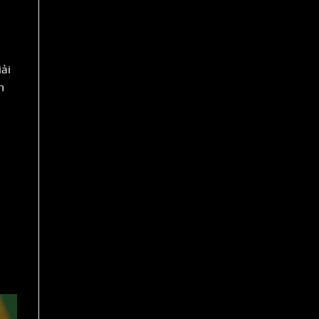
Nhanh
Thao
&
Bóng
Chính
Đá
Xác
2026
Tại
Mới
HZ88
Nhất
iải
|
n
Cập
Nhật
Kèo
Chuẩn
Tại
HZ88
ễ