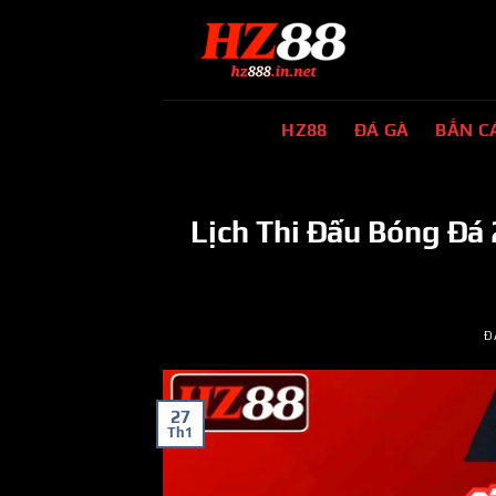
Bỏ
qua
nội
dung
HZ88
ĐÁ GÀ
BẮN C
Lịch Thi Đấu Bóng Đá
Đ
27
Th1