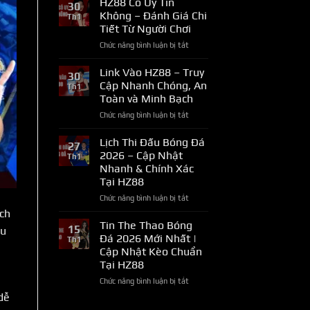
HZ88 Có Uy Tín
30
Nạp
An
Không – Đánh Giá Chi
Th1
Đầu
Toàn
Tiết Từ Người Chơi
HZ88
Uy
Chức năng bình luận bị tắt
ở
Hấp
Tín
HZ88
Dẫn
Có
Nhận
Link Vào HZ88 – Truy
30
Uy
Thưởng
Cập Nhanh Chóng, An
Th1
Tín
Ngay
Toàn và Minh Bạch
Không
Chức năng bình luận bị tắt
ở
–
Link
Đánh
Vào
Giá
Lịch Thi Đấu Bóng Đá
27
HZ88
Chi
2026 – Cập Nhật
Th1
–
Tiết
Nhanh & Chính Xác
Truy
Từ
Tại HZ88
Cập
Người
Nhanh
Chức năng bình luận bị tắt
Chơi
ở
Chóng,
Lịch
ịch
An
Thi
Tin The Thao Bóng
15
ấu
Toàn
Đấu
Đá 2026 Mới Nhất |
Th1
và
Bóng
Cập Nhật Kèo Chuẩn
Minh
Đá
Tại HZ88
Bạch
2026
–
Chức năng bình luận bị tắt
ở
Cập
Tin
dễ
Nhật
The