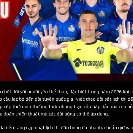
n chốt đối với người yêu thể thao, đặc biệt trong năm 2026 khi l
p câu lạc bộ đến đội tuyển quốc gia. Việc theo dõi sát lịch thi đ
p xếp thời gian thưởng thức những trận cầu hấp dẫn mà còn hỗ
dự đoán chiến thuật mà các đội bóng có thể áp dụng.
là nền tảng cập nhật lịch thi đấu bóng đá nhanh, chuẩn giờ và 