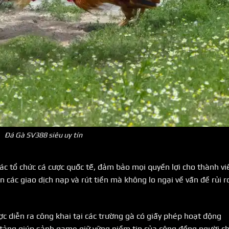
Đá Gà SV388 siêu uy tín
ác tổ chức cá cược quốc tế, đảm bảo mọi quyền lợi cho thành vi
 các giao dịch nạp và rút tiền mà không lo ngại về vấn đề rủi r
 diễn ra công khai tại các trường gà có giấy phép hoạt động
 tảng giúp sảnh game giữ vững niềm tin của cộng đồng người ch