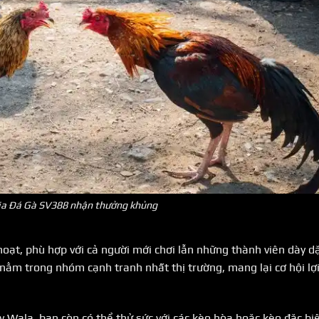
a Đá Gà SV388 nhận thưởng khủng
oạt, phù hợp với cả người mới chơi lẫn những thành viên dày d
 nằm trong nhóm cạnh tranh nhất thị trường, mang lại cơ hội lợ
 Wala, bạn còn có thể thử sức với các kèo hòa hoặc kèo đặc bi