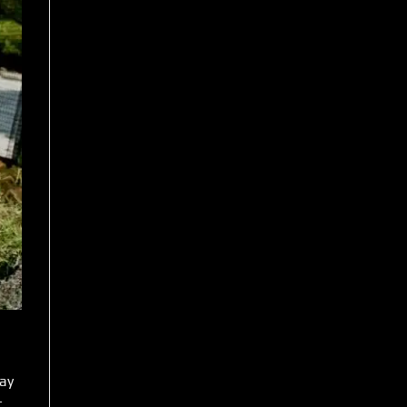
Nhanh
Thao
&
Bóng
Chính
Đá
Xác
2026
Tại
Mới
HZ88
Nhất
|
Cập
Nhật
Kèo
Chuẩn
Tại
HZ88
hay
t