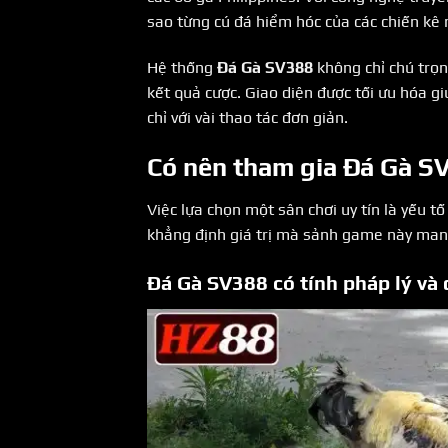
sao từng cú đá hiểm hóc của các chiến kê 
Hệ thống
Đá Gà SV388
không chỉ chú trọ
kết quả cược. Giao diện được tối ưu hóa gi
chỉ với vài thao tác đơn giản.
Có nên tham gia Đá Gà S
Việc lựa chọn một sân chơi uy tín là yếu tố
khẳng định giá trị mà sảnh game này mang
Đá Gà SV388 có tính pháp lý và 