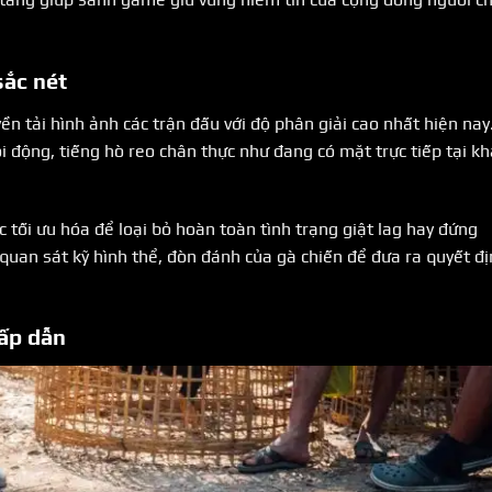
sắc nét
 tải hình ảnh các trận đấu với độ phân giải cao nhất hiện nay
 động, tiếng hò reo chân thực như đang có mặt trực tiếp tại k
 tối ưu hóa để loại bỏ hoàn toàn tình trạng giật lag hay đứng
 quan sát kỹ hình thể, đòn đánh của gà chiến để đưa ra quyết đ
hấp dẫn