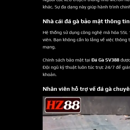
khác. Sự đa dạng này giúp hành trình chi
Nhà cái đá gà bảo mật thông tin
Hệ thống sử dụng công nghệ mã hóa SSL 12
viên. Bạn không cần lo lắng về việc thông t
mạng.
Chính sách bảo mật tại
Đá Gà SV388
được 
Đội ngũ kỹ thuật luôn túc trực 24/7 để giám
khoản.
Nhân viên hỗ trợ về đá gà chuy