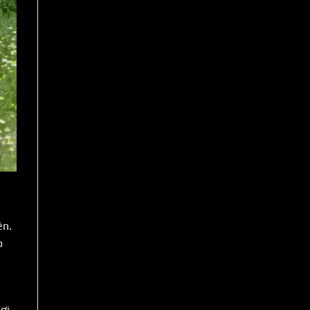
ên.
o
ơi