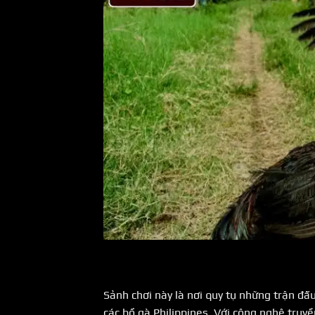
Sảnh chơi này là nơi quy tụ những trận đấ
các bồ gà Philippines. Với công nghệ truyề