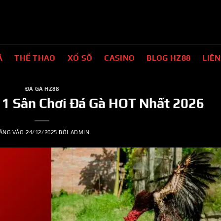
Á
THỂ THAO
XỔ SỐ
CASINO
BLOG HZ88
LIÊN
ĐÁ GÀ HZ88
 1 Sân Chơi Đá Gà HOT Nhất 2026
ĂNG VÀO
24/12/2025
BỞI
ADMIN