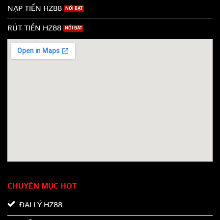
NẠP TIỀN HZ88
RÚT TIỀN HZ88
CHUYÊN MỤC HOT
ĐẠI LÝ HZ88