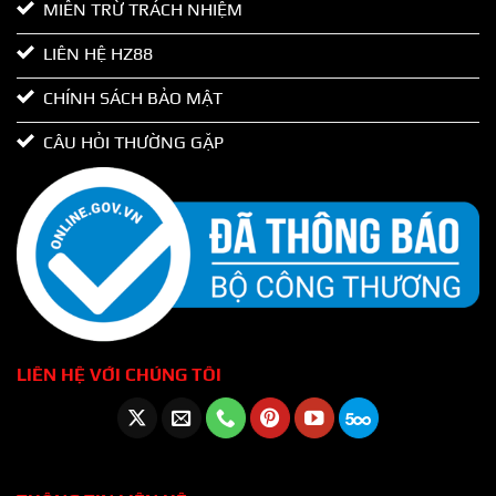
MIỄN TRỪ TRÁCH NHIỆM
LIÊN HỆ HZ88
CHÍNH SÁCH BẢO MẬT
CÂU HỎI THƯỜNG GẶP
LIÊN HỆ VỚI CHÚNG TÔI