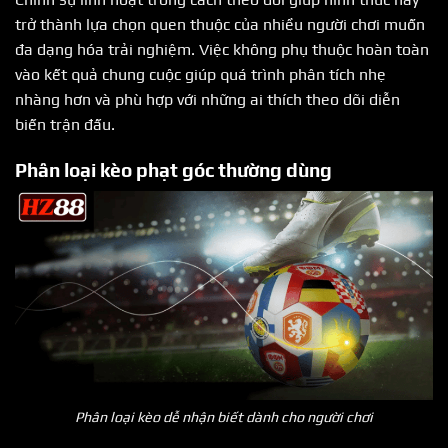
trở thành lựa chọn quen thuộc của nhiều người chơi muốn
đa dạng hóa trải nghiệm. Việc không phụ thuộc hoàn toàn
vào kết quả chung cuộc giúp quá trình phân tích nhẹ
nhàng hơn và phù hợp với những ai thích theo dõi diễn
biến trận đấu.
Phân loại kèo phạt góc thường dùng
Phân loại kèo dễ nhận biết dành cho người chơi