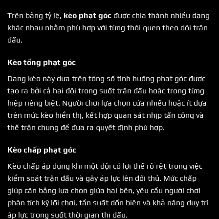
Trên bảng tỷ lệ,
kèo phạt góc
được chia thành nhiều dạng
khác nhau nhằm phù hợp với từng thói quen theo dõi trận
đấu.
Kèo tổng phạt góc
Dạng kèo này dựa trên tổng số tình huống phạt góc được
tạo ra bởi cả hai đội trong suốt trận đấu hoặc trong từng
hiệp riêng biệt. Người chơi lựa chọn cửa nhiều hoặc ít dựa
trên mức kèo hiển thị, kết hợp quan sát nhịp tấn công và
thế trận chung để đưa ra quyết định phù hợp.
Kèo chấp phạt góc
Kèo chấp áp dụng khi một đội có lợi thế rõ rệt trong việc
kiểm soát trận đấu và gây áp lực lên đối thủ. Mức chấp
giúp cân bằng lựa chọn giữa hai bên, yêu cầu người chơi
phân tích kỹ lối chơi, tần suất dồn biên và khả năng duy trì
áp lực trong suốt thời gian thi đấu.