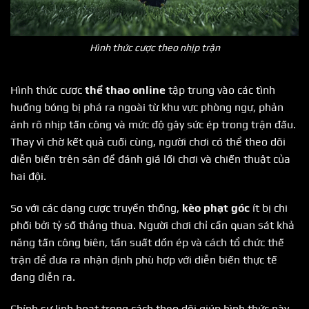
Hình thức cược theo nhịp trận
Hình thức cược
thể thao online
tập trung vào các tình
huống bóng bị phá ra ngoài từ khu vực phòng ngự, phản
ánh rõ nhịp tấn công và mức độ gây sức ép trong trận đấu.
Thay vì chờ kết quả cuối cùng, người chơi có thể theo dõi
diễn biến trên sân để đánh giá lối chơi và chiến thuật của
hai đội.
So với các dạng cược truyền thống,
kèo phạt góc
ít bị chi
phối bởi tỷ số thắng thua. Người chơi chỉ cần quan sát khả
năng tấn công biên, tần suất dồn ép và cách tổ chức thế
trận để đưa ra nhận định phù hợp với diễn biến thực tế
đang diễn ra.
Chính sự linh hoạt trong cách theo dõi giúp hình thức này